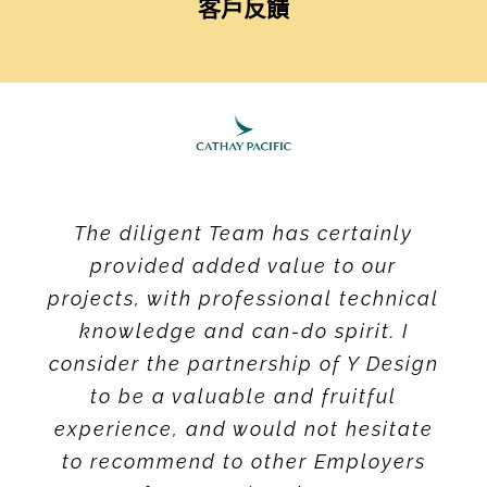
客戶反饋
The team was always proactive in
The Y Design Team has certainly
The diligent Team has certainly
added value to the project, relieving
providing project leadership and
provided added value to our
projects, with professional technical
guidance and was always available
me of much stress throughout the
to resolve issues efficiently as they
process. I would not hesitate to
knowledge and can-do spirit. I
consider the partnership of Y Design
arose. We would like to express our
recommend them to other
appreciation to Y Design team whose
companies who will be doing fit-out
to be a valuable and fruitful
experience, and would not hesitate
professional knowledge and
works.
coordination skills ensured a smooth
to recommend to other Employers