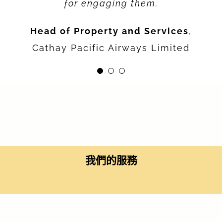
Executive Director. Head of
delivery and completion for the
for engaging them.
Project & Development Services,
project.
Head of Property and Services
,
Hong Kong
Cushman & Wakefield
Senior Manager (REWS) - APAC &
Cathay Pacific Airways Limited
Project Services Limited
EMEA
Juniper Networks
我們的服務